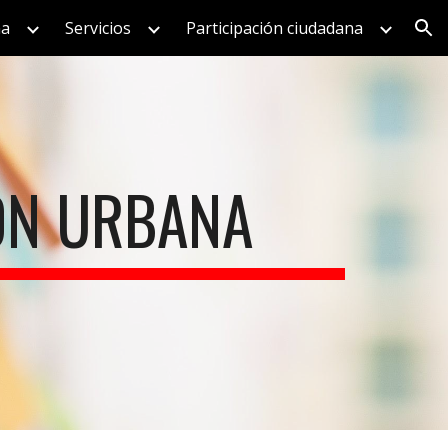
na
Servicios
Participación ciudadana
ion
ÓN URBANA