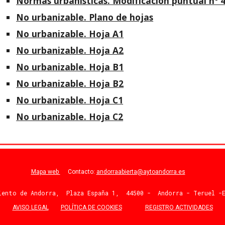
Normas urbanísticas. Modificación puntual nº 
No urbanizable. Plano de hojas
No urbanizable. Hoja A1
No urbanizable. Hoja A2
No urbanizable. Hoja B1
No urbanizable. Hoja B2
No urbanizable. Hoja C1
No urbanizable. Hoja C2
Mapa web
Contacto:
andorraabierta@aytoandorra.es
iento de Andorra, Plaza España 1, 44500 - Andorra - Teruel -E
AVISO LEGAL
POLÍTICA DE COOKIES
REGISTRO ACTIVIDADES