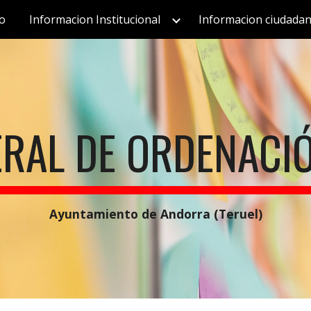
io
Informacion Institucional
Informacion ciudada
ip to main content
Skip to navigat
ERAL DE ORDENACI
Ayuntamiento de Andorra (Teruel)